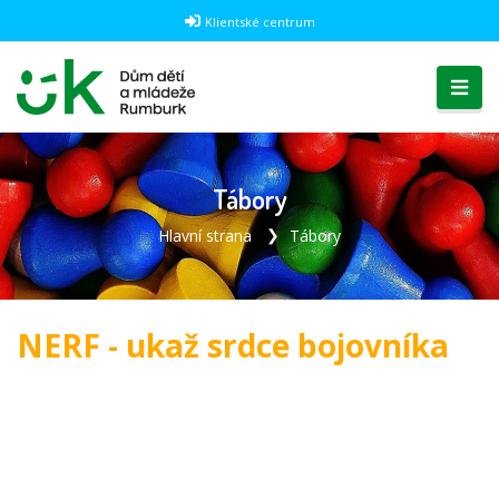
Klientské centrum
Tábory
Hlavní strana
Tábory
NERF - ukaž srdce bojovníka