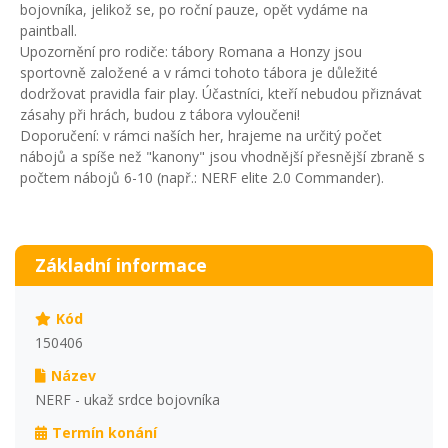
bojovníka, jelikož se, po roční pauze, opět vydáme na
paintball.
Upozornění pro rodiče: tábory Romana a Honzy jsou
sportovně založené a v rámci tohoto tábora je důležité
dodržovat pravidla fair play. Účastníci, kteří nebudou přiznávat
zásahy při hrách, budou z tábora vyloučeni!
Doporučení: v rámci naších her, hrajeme na určitý počet
nábojů a spíše než "kanony" jsou vhodnější přesnější zbraně s
počtem nábojů 6-10 (např.: NERF elite 2.0 Commander).
Základní informace
Kód
150406
Název
NERF - ukaž srdce bojovníka
Termín konání