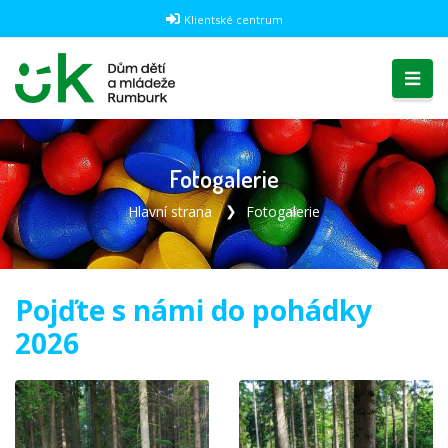
Klientské centrum
Fotogalerie
Hlavní strana
Fotogalerie
Pojďte s námi do pohádky
2026