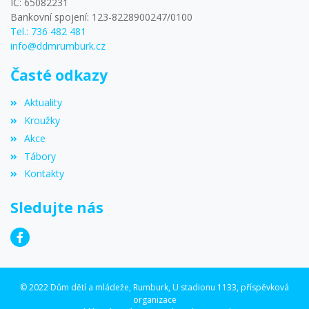
IČ: 65082231
Bankovní spojení: 123-8228900247/0100
Tel.: 736 482 481
info@ddmrumburk.cz
Časté odkazy
Aktuality
Kroužky
Akce
Tábory
Kontakty
Sledujte nás
© 2022 Dům dětí a mládeže, Rumburk, U stadionu 1133, příspěvková
organizace